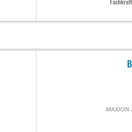
Fachkraft
B
MAXION J