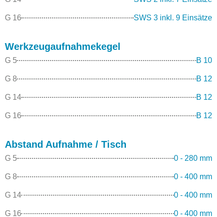
G 16
SWS 3 inkl. 9 Einsätze
Werkzeugaufnahmekegel
G 5
B 10
G 8
B 12
G 14
B 12
G 16
B 12
Abstand Aufnahme / Tisch
G 5
0 - 280 mm
G 8
0 - 400 mm
G 14
0 - 400 mm
G 16
0 - 400 mm