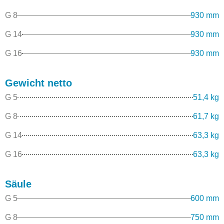
G 8
930 mm
G 14
930 mm
G 16
930 mm
Gewicht netto
G 5
51,4 kg
G 8
61,7 kg
G 14
63,3 kg
G 16
63,3 kg
Säule
G 5
600 mm
G 8
750 mm