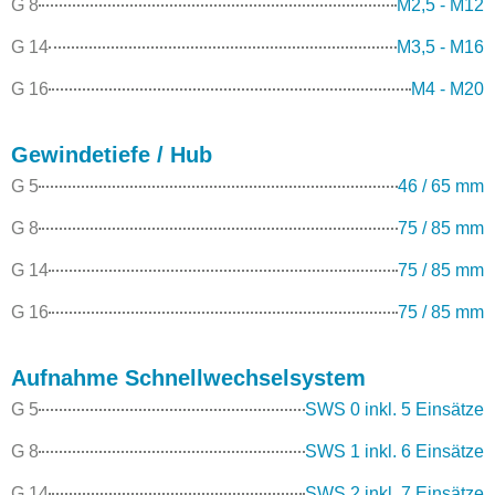
G 8
M2,5 - M12
G 14
M3,5 - M16
G 16
M4 - M20
Gewindetiefe / Hub
G 5
46 / 65 mm
G 8
75 / 85 mm
G 14
75 / 85 mm
G 16
75 / 85 mm
Aufnahme Schnellwechselsystem
G 5
SWS 0 inkl. 5 Einsätze
G 8
SWS 1 inkl. 6 Einsätze
G 14
SWS 2 inkl. 7 Einsätze